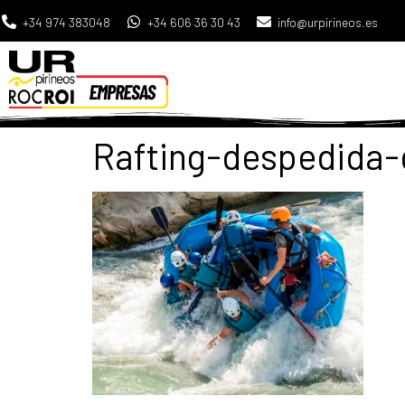
+34 974 383048
+34 606 36 30 43
info@urpirineos.es
Rafting-despedida-