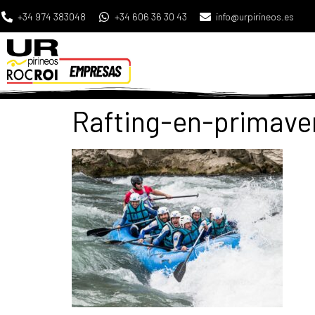
+34 974 383048
+34 606 36 30 43
info@urpirineos.es
Rafting-en-primaver