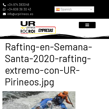
+34 974 383048
Spanish
+34 606 36 30 43
info@urpirineos.es
Rafting-en-Semana-
Santa-2020-rafting-
extremo-con-UR-
Pirineos.jpg