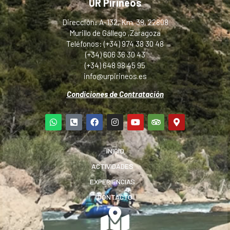
UR Pirineos
Dirección: A-132, Km. 38, 22808
Murillo de Gállego ,Zaragoza
Teléfonos: (+34) 974 38 30 48
(+34) 606 36 30 43
(+34) 648 98 45 95
info@urpirineos.es
Condiciones de Contratación
INICIO
ACTIVIDADES
EXPERIENCIAS
CONTACTO