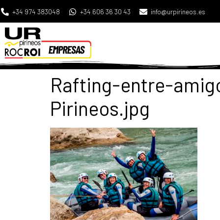
+34 974 383048
+34 606 36 30 43
info@urpirineos.es
Rafting-entre-ami
Pirineos.jpg