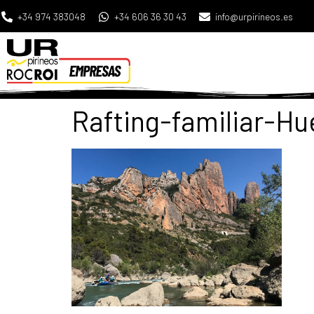
+34 974 383048
+34 606 36 30 43
info@urpirineos.es
Rafting-familiar-Hu