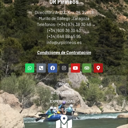
UR Pirineos
Dirección: A-132, Km. 38, 22808
Murillo de Gállego ,Zaragoza
Teléfonos: (+34) 974 38 30 48
(+34) 606 36 30 43
(+34) 648 98 45 95
info@urpirineos.es
Condiciones de Contratación
INICIO
ACTIVIDADES
EXPERIENCIAS
CONTACTO