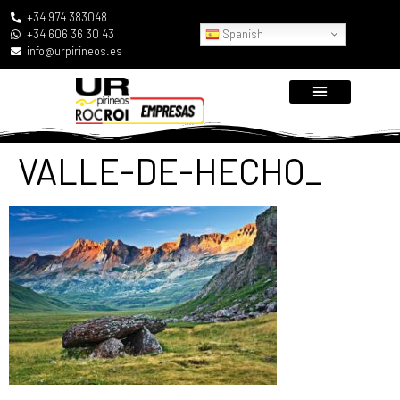
+34 974 383048
Spanish
+34 606 36 30 43
info@urpirineos.es
VALLE-DE-HECHO_