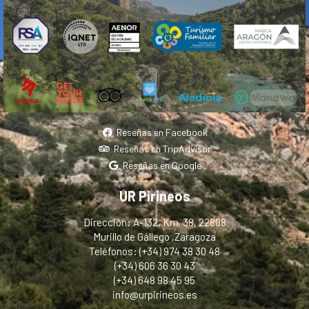
Reseñas en Facebook
Reseñas en TripAdvisor
Reseñas en Google
UR Pirineos
Dirección: A-132, Km. 38, 22808
Murillo de Gállego ,Zaragoza
Teléfonos: (+34) 974 38 30 48
(+34) 606 36 30 43
(+34) 648 98 45 95
info@urpirineos.es